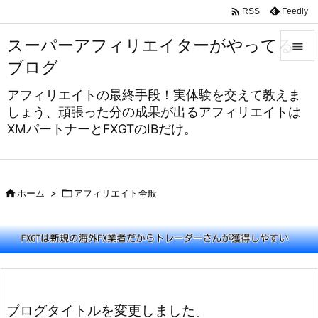

Feedly
RSS
スーパーアフィリエイターがやってる

ブログ

アフィリエイトの最終手段！実体験を交えて教えま
メニュ
しょう、頑張った分の成果が出るアフィリエイトは

XMパートナーとFXGTのIBだけ。
サイド

前へ


ホーム
>

アフィリエイト全般
次へ

検索
ブログタイトルを変更しました。