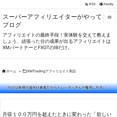

Feedly
RSS
スーパーアフィリエイターがやってる

ブログ

アフィリエイトの最終手段！実体験を交えて教えま
メニュ
しょう、頑張った分の成果が出るアフィリエイトは

XMパートナーとFXGTのIBだけ。
サイド

前へ


ホーム
>

XMTradingアフィリエイト実話
次へ

検索
月収１００万円を超えたときに変わった「欲しい