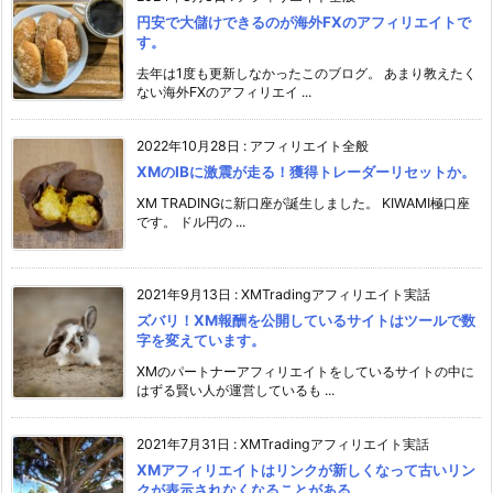
円安で大儲けできるのが海外FXのアフィリエイトで
す。
去年は1度も更新しなかったこのブログ。 あまり教えたく
ない海外FXのアフィリエイ ...
2022年10月28日
:
アフィリエイト全般
XMのIBに激震が走る！獲得トレーダーリセットか。
XM TRADINGに新口座が誕生しました。 KIWAMI極口座
です。 ドル円の ...
2021年9月13日
:
XMTradingアフィリエイト実話
ズバリ！XM報酬を公開しているサイトはツールで数
字を変えています。
XMのパートナーアフィリエイトをしているサイトの中に
はずる賢い人が運営しているも ...
2021年7月31日
:
XMTradingアフィリエイト実話
XMアフィリエイトはリンクが新しくなって古いリン
クが表示されなくなることがある。