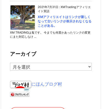
2021年7月31日
:
XMTradingアフィリエ
イト実話
XMアフィリエイトはリンクが新しく
なって古いリンクが表示されなくなる
ことがある。
XM TRADINGは鬼です。 今までも何度かあったリンクの変更
にまた対応しなけ ...
アーカイブ
ア
ー
カ
イ
にほんブログ村
ブ