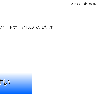

Feedly
RSS
ートナーとFXGTのIBだけ。