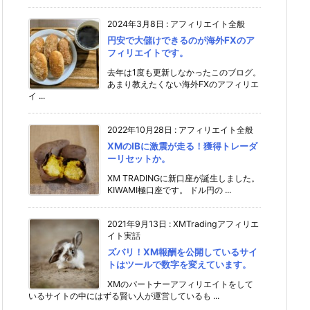
2024年3月8日
:
アフィリエイト全般
円安で大儲けできるのが海外FXのア
フィリエイトです。
去年は1度も更新しなかったこのブログ。
あまり教えたくない海外FXのアフィリエ
イ ...
2022年10月28日
:
アフィリエイト全般
XMのIBに激震が走る！獲得トレーダ
ーリセットか。
XM TRADINGに新口座が誕生しました。
KIWAMI極口座です。 ドル円の ...
2021年9月13日
:
XMTradingアフィリエ
イト実話
ズバリ！XM報酬を公開しているサイ
トはツールで数字を変えています。
XMのパートナーアフィリエイトをして
いるサイトの中にはずる賢い人が運営しているも ...