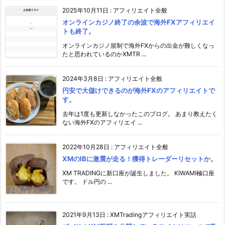
2025年10月11日
:
アフィリエイト全般
オンラインカジノ終了の余波で海外FXアフィリエイ
トも終了。
オンラインカジノ規制で海外FXからの出金が難しくなっ
たと思われているのかXMTR ...
2024年3月8日
:
アフィリエイト全般
円安で大儲けできるのが海外FXのアフィリエイトで
す。
去年は1度も更新しなかったこのブログ。 あまり教えたく
ない海外FXのアフィリエイ ...
2022年10月28日
:
アフィリエイト全般
XMのIBに激震が走る！獲得トレーダーリセットか。
XM TRADINGに新口座が誕生しました。 KIWAMI極口座
です。 ドル円の ...
2021年9月13日
:
XMTradingアフィリエイト実話