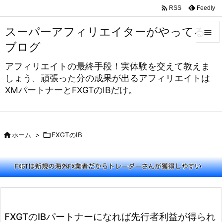

Feedly
RSS
スーパーアフィリエイターがやってる

ブログ

アフィリエイトの最終手段！実体験を交えて教えま
メニュ
しょう、頑張った分の成果が出るアフィリエイトは

XMパートナーとFXGTのIBだけ。
サイド

前へ


ホーム
>

FXGTのIB
次へ

検索
FXGTのIBパートナーになれば先行者利益が得られ