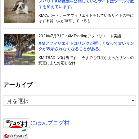
ズバリ！XM報酬を公開しているサイトはツールで数
字を変えています。
XMのパートナーアフィリエイトをしているサイトの中に
はずる賢い人が運営しているも ...
2021年7月31日
:
XMTradingアフィリエイト実話
XMアフィリエイトはリンクが新しくなって古いリン
クが表示されなくなることがある。
XM TRADINGは鬼です。 今までも何度かあったリンクの
変更にまた対応しなけ ...
アーカイブ
ア
ー
カ
イ
にほんブログ村
ブ