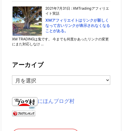
2021年7月31日
:
XMTradingアフィリエ
イト実話
XMアフィリエイトはリンクが新しく
なって古いリンクが表示されなくなる
ことがある。
XM TRADINGは鬼です。 今までも何度かあったリンクの変更
にまた対応しなけ ...
アーカイブ
ア
ー
カ
イ
にほんブログ村
ブ