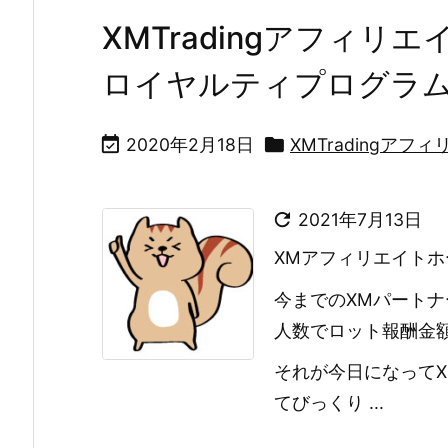
XMTradingアフィ
ロイヤルティプログラ


2020年2月18日
XMTradingア

2021年7月13日
XMアフィリエイトホ
今までのXMパート
人数でロット報酬金
それが今日になってXM
てびっくり ...