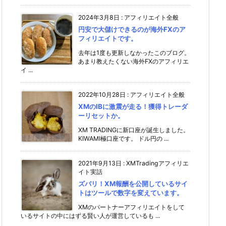
2024年3月8日
:
アフィリエイト全般
円安で大儲けできるのが海外FXのア
フィリエイトです。
去年は1度も更新しなかったこのブログ。
あまり教えたくない海外FXのアフィリエ
イ ...
2022年10月28日
:
アフィリエイト全般
XMのIBに激震が走る！獲得トレーダ
ーリセットか。
XM TRADINGに新口座が誕生しました。
KIWAMI極口座です。 ドル円の ...
2021年9月13日
:
XMTradingアフィリエ
イト実話
ズバリ！XM報酬を公開しているサイ
トはツールで数字を変えています。
XMのパートナーアフィリエイトをして
いるサイトの中にはずる賢い人が運営しているも ...