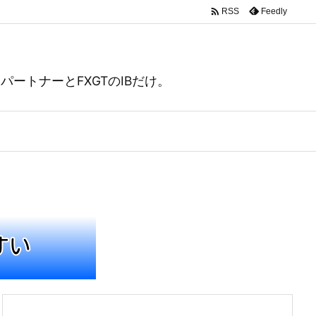

Feedly
RSS
ートナーとFXGTのIBだけ。